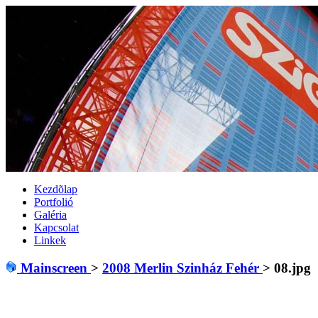
Kezdõlap
Portfolió
Galéria
Kapcsolat
Linkek
Mainscreen
>
2008 Merlin Szinház Fehér
>
08.jpg