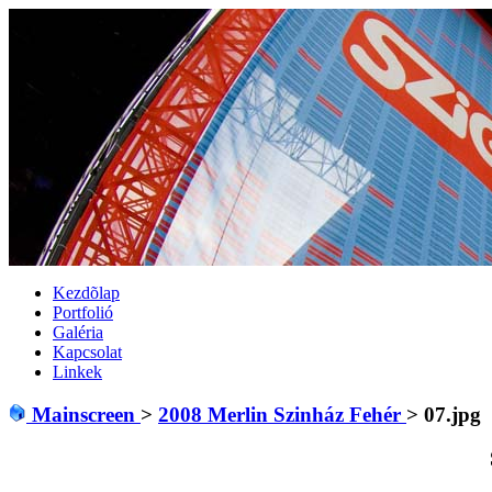
Kezdõlap
Portfolió
Galéria
Kapcsolat
Linkek
Mainscreen
>
2008 Merlin Szinház Fehér
>
07.jpg