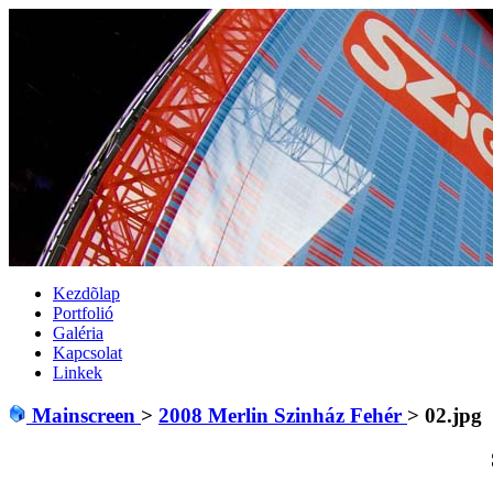
Kezdõlap
Portfolió
Galéria
Kapcsolat
Linkek
Mainscreen
>
2008 Merlin Szinház Fehér
>
02.jpg