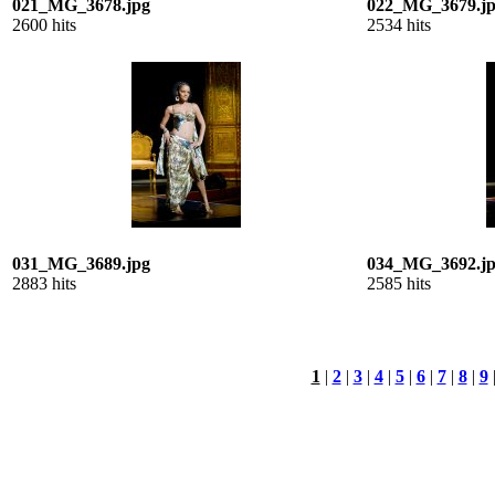
021_MG_3678.jpg
022_MG_3679.j
2600 hits
2534 hits
031_MG_3689.jpg
034_MG_3692.j
2883 hits
2585 hits
1
|
2
|
3
|
4
|
5
|
6
|
7
|
8
|
9