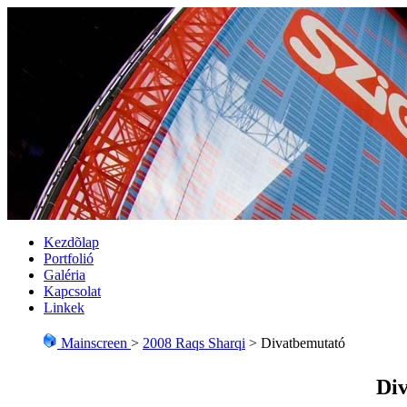
Kezdõlap
Portfolió
Galéria
Kapcsolat
Linkek
Mainscreen
>
2008 Raqs Sharqi
> Divatbemutató
Di