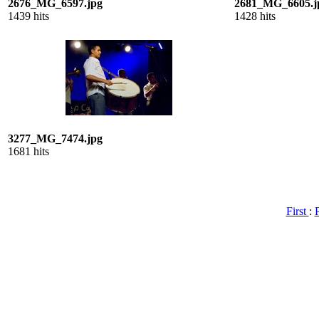
2676_MG_6597.jpg
2681_MG_6605.j
1439 hits
1428 hits
3277_MG_7474.jpg
1681 hits
First
: