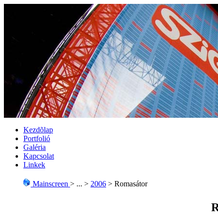
Kezdõlap
Portfolió
Galéria
Kapcsolat
Linkek
Mainscreen
> ... >
2006
> Romasátor
R